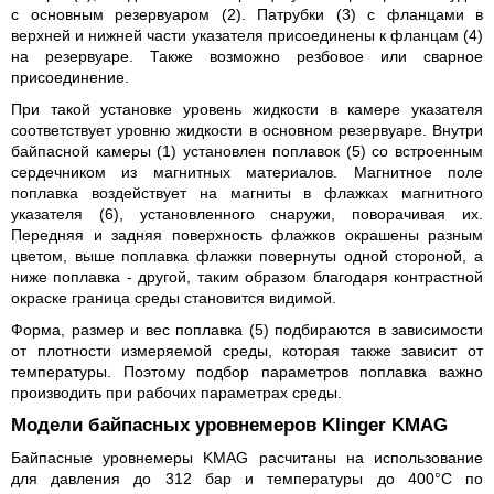
с основным резервуаром (2). Патрубки (3) с фланцами в
верхней и нижней части указателя присоединены к фланцам (4)
на резервуаре. Также возможно резбовое или сварное
присоединение.
При такой установке уровень жидкости в камере указателя
соответствует уровню жидкости в основном резервуаре. Внутри
байпасной камеры (1) установлен поплавок (5) со встроенным
сердечником из магнитных материалов. Магнитное поле
поплавка воздействует на магниты в флажках магнитного
указателя (6), установленного снаружи, поворачивая их.
Передняя и задняя поверхность флажков окрашены разным
цветом, выше поплавка флажки повернуты одной стороной, а
ниже поплавка - другой, таким образом благодаря контрастной
окраске граница среды становится видимой.
Форма, размер и вес поплавка (5) подбираются в зависимости
от плотности измеряемой среды, которая также зависит от
температуры. Поэтому подбор параметров поплавка важно
производить при рабочих параметрах среды.
Модели байпасных уровнемеров Klinger KMAG
Байпасные уровнемеры KMAG расчитаны на использование
для давления до 312 бар и температуры до 400°C по