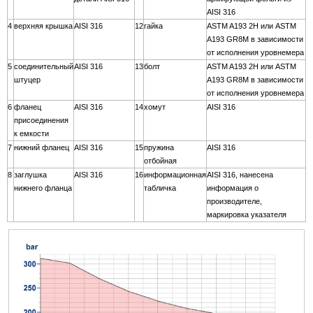
AISI 316
4
верхняя крышка
AISI 316
12
гайка
ASTM A193 2H или ASTM
A193 GR8M в зависимости
от исполнения уровнемера
5
соединительный
AISI 316
13
болт
ASTM A193 2H или ASTM
штуцер
A193 GR8M в зависимости
от исполнения уровнемера
6
фланец
AISI 316
14
хомут
AISI 316
присоединения
к емкости
7
нижний фланец
AISI 316
15
пружина
AISI 316
отбойная
8
заглушка
AISI 316
16
информационная
AISI 316, нанесена
нижнего фланца
табличка
информация о
производителе,
маркировка указателя