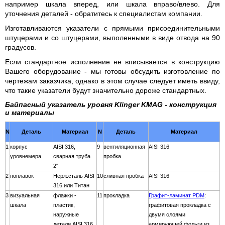
например шкала вперед, или шкала вправо/влево. Для
уточнения деталей - обратитесь к специалистам компании.
Изготавливаются указатели с прямыми присоединительными
штуцерами и со штуцерами, выполенными в виде отвода на 90
градусов.
Если стандартное исполнение не вписывается в конструкцию
Вашего оборудование - мы готовы обсудить изготовление по
чертежам заказчика, однако в этом случае следует иметь ввиду,
что такие указатели будут значительно дороже стандартных.
Байпасный указатель уровня Klinger KMAG - конструкция
и материалы
N
Деталь
Материал
N
Деталь
Материал
1
корпус
AISI 316,
9
вентиляционная
AISI 316
уровнемера
сварная труба
пробка
2"
2
поплавок
Нерж.сталь AISI
10
сливная пробка
AISI 316
316 или Титан
3
визуальная
флажки -
11
прокладка
Графит-ламинат PDM
:
шкала
пластик,
графитовая прокладка с
наружные
двумя слоями
детали AISI 316
армирующей фольги из