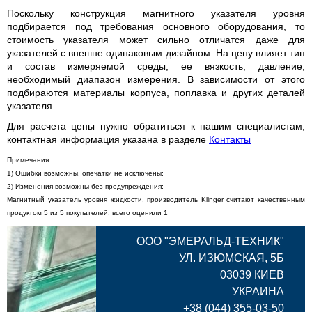
Поскольку конструкция магнитного указателя уровня
подбирается под требования основного оборудования, то
стоимость указателя может сильно отличатся даже для
указателей с внешне одинаковым дизайном. На цену влияет тип
и состав измеряемой среды, ее вязкость, давление,
необходимый диапазон измерения. В зависимости от этого
подбираются материалы корпуса, поплавка и других деталей
указателя.
Для расчета цены нужно обратиться к нашим специалистам,
контактная информация указана в разделе
Контакты
Примечания:
1) Ошибки возможны, опечатки не исключены;
2) Изменения возможны без предупреждения;
Магнитный указатель уровня жидкости, производитель Klinger
считают качественным
продуктом
5
из 5 покупателей, всего оценили
1
ООО "ЭМЕРАЛЬД-ТЕХНИК"
УЛ.
ИЗЮМСКАЯ, 5Б
03039
КИЕВ
УКРАИНА
+38 (044) 355-03-50