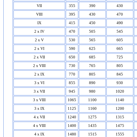
VII
355
390
430
VIII
395
430
470
IX
415
450
490
2 x IV
470
505
545
2 x V
530
565
605
2 x VI
590
625
665
2 x VII
650
685
725
2 x VIII
730
765
805
2 x IX
770
805
845
3 x VI
855
890
930
3 x VII
945
980
1020
3 x VIII
1065
1100
1140
3 x IX
1125
1160
1200
4 x VII
1240
1275
1315
4 x VIII
1400
1435
1475
4 x IX
1480
1515
1555