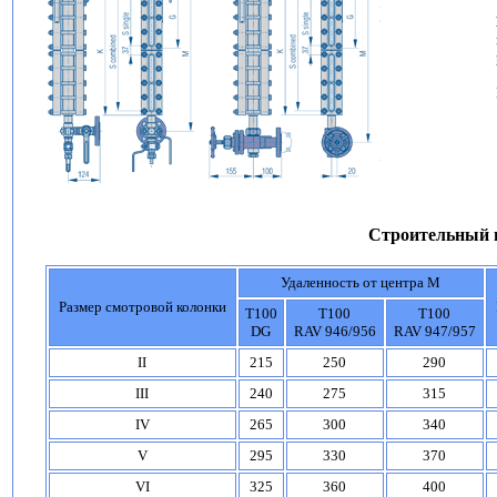
Строительный 
Удаленность от центра М
Размер смотровой колонки
T100
T100
T100
DG
RAV 946/956
RAV 947/957
II
215
250
290
III
240
275
315
IV
265
300
340
V
295
330
370
VI
325
360
400